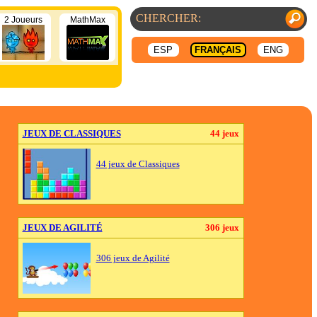
2 Joueurs
MathMax
ESP
FRANÇAIS
ENG
JEUX DE CLASSIQUES
44 jeux
44 jeux de Classiques
JEUX DE AGILITÉ
306 jeux
306 jeux de Agilité