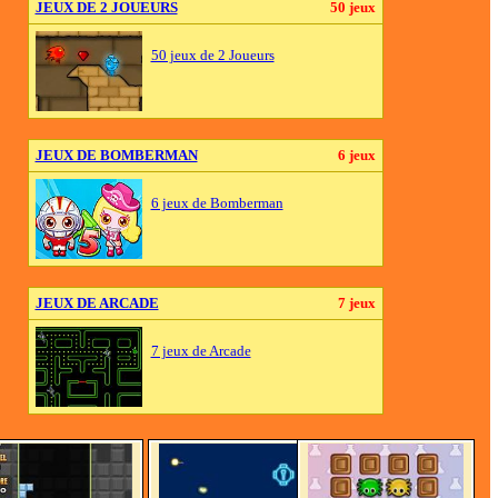
JEUX DE 2 JOUEURS
50 jeux
50 jeux de 2 Joueurs
JEUX DE BOMBERMAN
6 jeux
6 jeux de Bomberman
JEUX DE ARCADE
7 jeux
7 jeux de Arcade