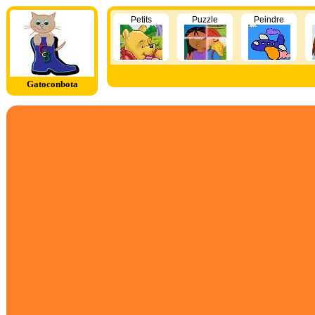
Petits
Puzzle
Peindre
Gatoconbota