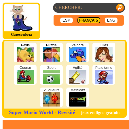
ESP
FRANÇAIS
ENG
Gatoconbota
Petits
Puzzle
Peindre
Filles
Course
Sport
Agilité
Plateforme
2 Joueurs
MathMax
Super Mario World - Revisité
jeux en ligne gratuits