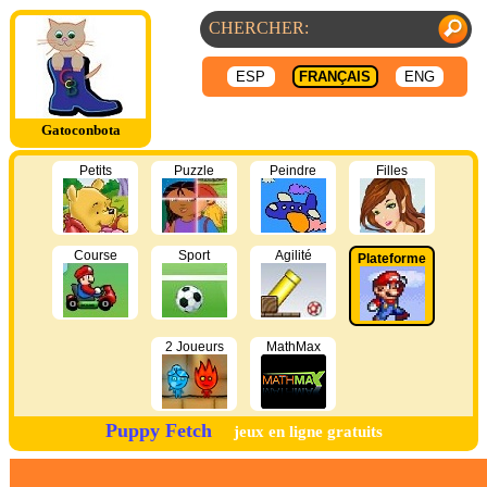
ESP
FRANÇAIS
ENG
Gatoconbota
Petits
Puzzle
Peindre
Filles
Course
Sport
Agilité
Plateforme
2 Joueurs
MathMax
Puppy Fetch
jeux en ligne gratuits