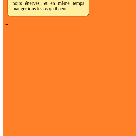
noirs énervés, et en même temps
manger tous les os qu'il peut.
...