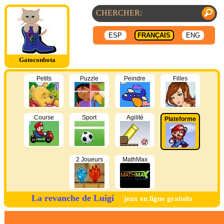
ESP
FRANÇAIS
ENG
Gatoconbota
Petits
Puzzle
Peindre
Filles
Course
Sport
Agilité
Plateforme
2 Joueurs
MathMax
La revanche de Luigi
jeux en ligne gratuits