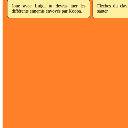
Joue avec Luigi, tu devras tuer les
Flèches du clav
différents ennemis envoyés par Koopa.
sauter.
...