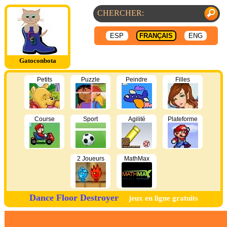
ESP
FRANÇAIS
ENG
Gatoconbota
Petits
Puzzle
Peindre
Filles
Course
Sport
Agilité
Plateforme
2 Joueurs
MathMax
Dance Floor Destroyer
jeux en ligne gratuits