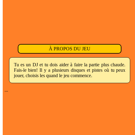
À PROPOS DU JEU
Tu es un DJ et tu dois aider à faire la partie plus chaude.
Fais-le bien! Il y a plusieurs disques et pistes où tu peux
jouer, choisis les quand le jeu commence.
...