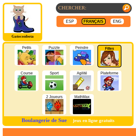
ESP
FRANÇAIS
ENG
Gatoconbota
Petits
Puzzle
Peindre
Filles
Course
Sport
Agilité
Plateforme
2 Joueurs
MathMax
Boulangerie de Sue
jeux en ligne gratuits