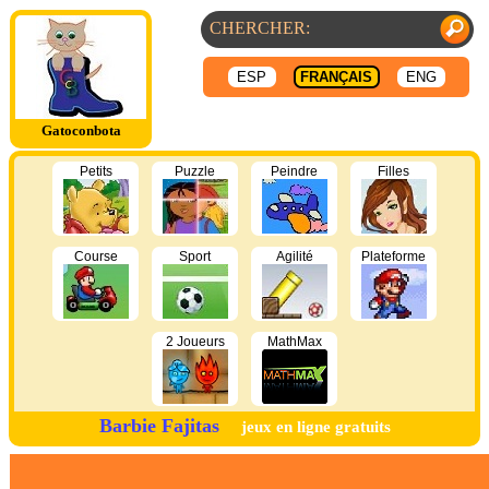
ESP
FRANÇAIS
ENG
Gatoconbota
Petits
Puzzle
Peindre
Filles
Course
Sport
Agilité
Plateforme
2 Joueurs
MathMax
Barbie Fajitas
jeux en ligne gratuits