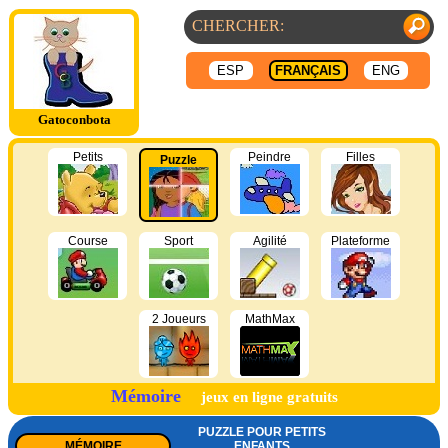
ESP
FRANÇAIS
ENG
Gatoconbota
Petits
Peindre
Filles
Puzzle
Course
Sport
Agilité
Plateforme
2 Joueurs
MathMax
Mémoire
jeux en ligne gratuits
PUZZLE POUR PETITS
MÉMOIRE
ENFANTS