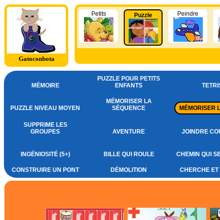
Petits
Peindre
Puzzle
Gatoconbota
PUZZLE POUR PETITS
MÉMOIRE
ENFANTS
TETRI
MÉMORISER LA
PUZZLE NIVEAU MOYEN
SÉQUENCE
MÉMORISER 
SUPPRIME LES
GROUPES
AVENTURE
JOINDRE CO
INGÉNIOSITÉ (5+)
BILLE QUI ROULE
CHEMIN QUI S
CONSTRUIRE UN PONT
DÉMOLITION
CHERCHE ET