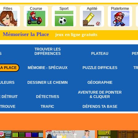
Filles
Course
Sport
Agilité
Plateforme
Mémoriser la Place
jeux en ligne gratuits
TROUVER LES
S
DIFFÉRENCES
PLATEAU
PE
LA PLACE
MÉMOIRE - SPÉCIAUX
PUZZLE DIFFICILES
TR
ULEURS
DESSINER LE CHEMIN
GÉOGRAPHIE
AVENTURE DE POINTER
E DÉTRUIT
DÉTECTIVES
& CLIQUER
 TROUVE
TRAFIC
DÉFENDS TA BASE