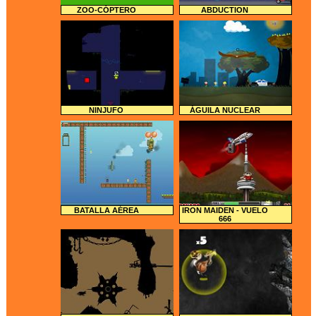
ZOO-CÓPTERO
ABDUCTION
NINJUFO
ÁGUILA NUCLEAR
BATALLA AÉREA
IRON MAIDEN - VUELO
666