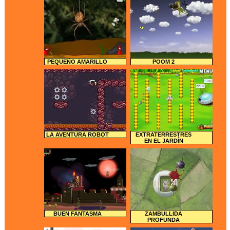
PEQUEÑO AMARILLO
POOM 2
LA AVENTURA ROBOT
EXTRATERRESTRES
EN EL JARDÍN
BUEN FANTASMA
ZAMBULLIDA
PROFUNDA