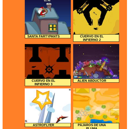
SANTA FARTYPANTS
CUERVO EN EL
INFIERNO 2
CUERVO EN EL
ALIEN ABDUCTOR
INFIERNO 3
ASTROFLYER
PÁJAROS DE UNA
PLUMA