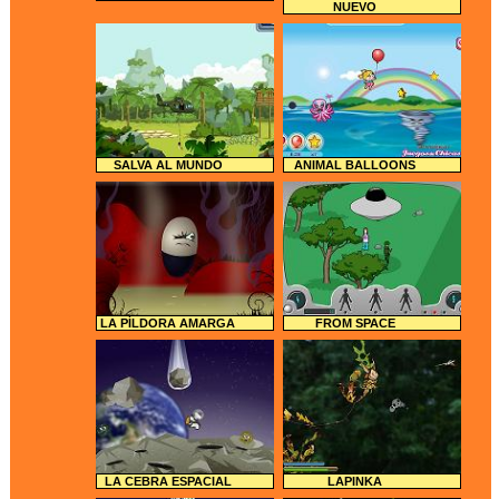
NUEVO
SALVA AL MUNDO
ANIMAL BALLOONS
LA PÍLDORA AMARGA
FROM SPACE
LA CEBRA ESPACIAL
LAPINKA