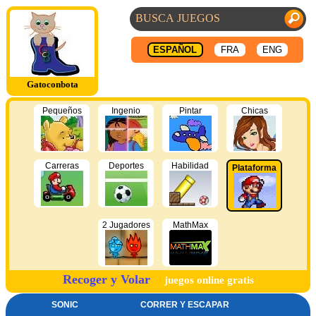
ESPAÑOL
FRA
ENG
Gatoconbota
Pequeños
Ingenio
Pintar
Chicas
Carreras
Deportes
Habilidad
Plataforma
2 Jugadores
MathMax
Recoger y Volar
juegos online gratis
SONIC
CORRER Y ESCAPAR