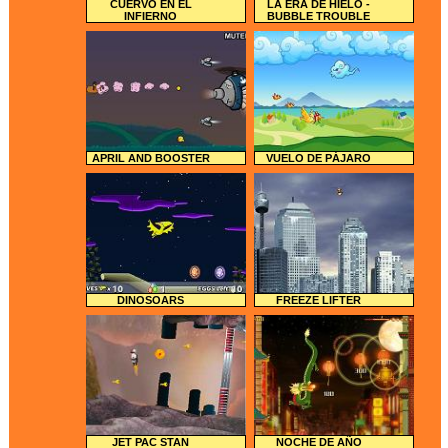
CUERVO EN EL
LA ERA DE HIELO -
INFIERNO
BUBBLE TROUBLE
APRIL AND BOOSTER
VUELO DE PÁJARO
DINOSOARS
FREEZE LIFTER
JET PAC STAN
NOCHE DE AÑO