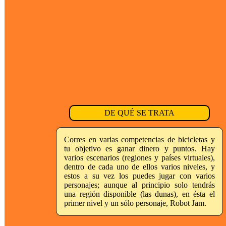
DE QUÉ SE TRATA
Corres en varias competencias de bicicletas y
tu objetivo es ganar dinero y puntos. Hay
varios escenarios (regiones y países virtuales),
dentro de cada uno de ellos varios niveles, y
estos a su vez los puedes jugar con varios
personajes; aunque al principio solo tendrás
una región disponible (las dunas), en ésta el
primer nivel y un sólo personaje, Robot Jam.