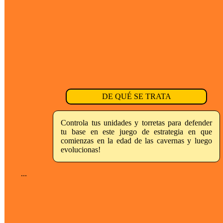
DE QUÉ SE TRATA
Controla tus unidades y torretas para defender
tu base en este juego de estrategia en que
comienzas en la edad de las cavernas y luego
evolucionas!
...