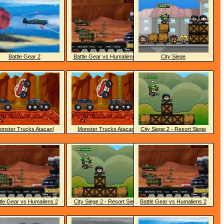
Battle Gear 2
Battle Gear vs Humaliens 2
City Siege
onster Trucks Atacan!
Monster Trucks Atacan!
City Siege 2 - Resort Siege
tle Gear vs Humaliens 2
City Siege 2 - Resort Siege
Battle Gear vs Humaliens 2