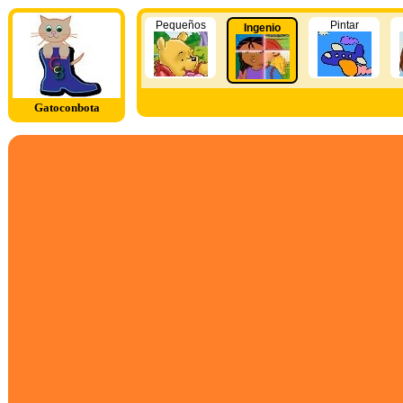
Pequeños
Pintar
Ingenio
Gatoconbota