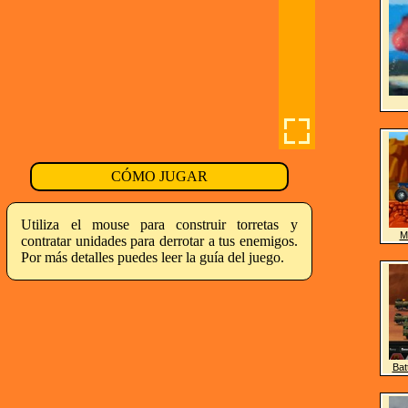
CÓMO JUGAR
Utiliza el mouse para construir torretas y
M
contratar unidades para derrotar a tus enemigos.
Por más detalles puedes leer la guía del juego.
Bat