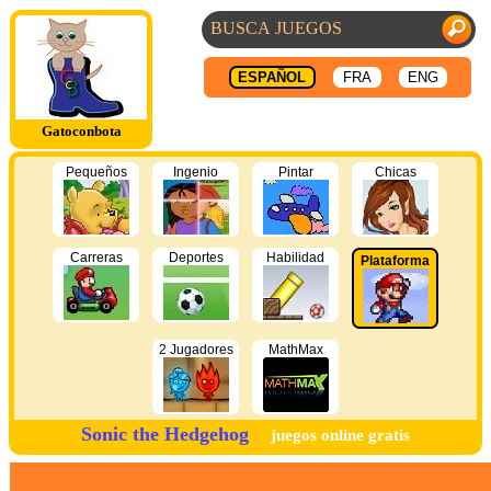
ESPAÑOL
FRA
ENG
Gatoconbota
Pequeños
Ingenio
Pintar
Chicas
Carreras
Deportes
Habilidad
Plataforma
2 Jugadores
MathMax
Sonic the Hedgehog
juegos online gratis