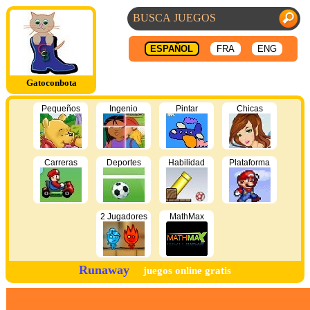
ESPAÑOL
FRA
ENG
Gatoconbota
Pequeños
Ingenio
Pintar
Chicas
Carreras
Deportes
Habilidad
Plataforma
2 Jugadores
MathMax
Runaway
juegos online gratis