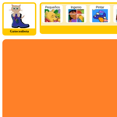
Pequeños
Ingenio
Pintar
Gatoconbota