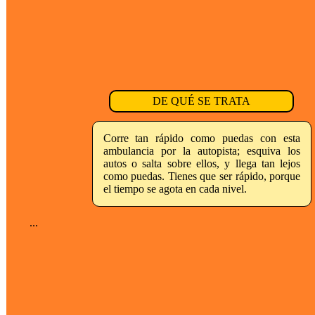
DE QUÉ SE TRATA
Corre tan rápido como puedas con esta
ambulancia por la autopista; esquiva los
autos o salta sobre ellos, y llega tan lejos
como puedas. Tienes que ser rápido, porque
el tiempo se agota en cada nivel.
...