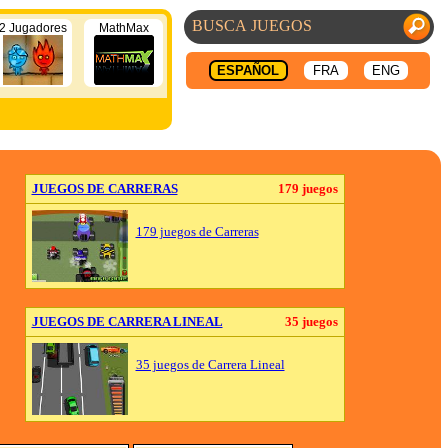
2 Jugadores
MathMax
ESPAÑOL
FRA
ENG
JUEGOS DE CARRERAS
179 juegos
179 juegos de Carreras
JUEGOS DE CARRERA LINEAL
35 juegos
35 juegos de Carrera Lineal