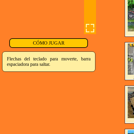
CÓMO JUGAR
Flechas del teclado para moverte, barra
espaciadora para saltar.