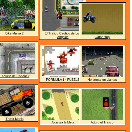
Bike Mania 2
El Tráfico Caótico de Los
Ángeles
Gator Hop
Escuela de Conducir
FORMULA 1 - PUZZLE
Horizonte en Llamas
Truck Mania
Alcanza la Meta
Adoro el Tráfico