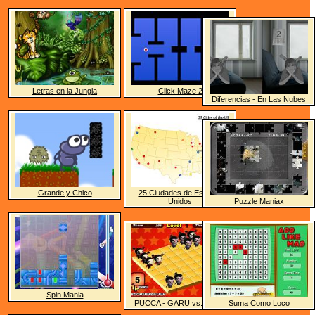
Letras en la Jungla
Click Maze 2
Diferencias - En Las Nubes
Grande y Chico
25 Ciudades de Estados
Unidos
Puzzle Maniax
Spin Mania
PUCCA - GARU vs. TOBE
Suma Como Loco