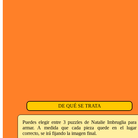
DE QUÉ SE TRATA
Puedes elegir entre 3 puzzles de Natalie Imbruglia para
armar. A medida que cada pieza quede en el lugar
correcto, se irá fijando la imagen final.