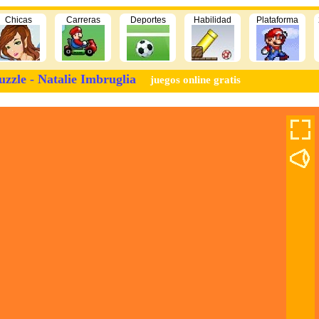
Chicas
Carreras
Deportes
Habilidad
Plataforma
uzzle - Natalie Imbruglia
juegos online gratis