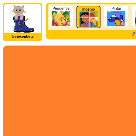
Pequeños
Pintar
Ingenio
P
Gatoconbota