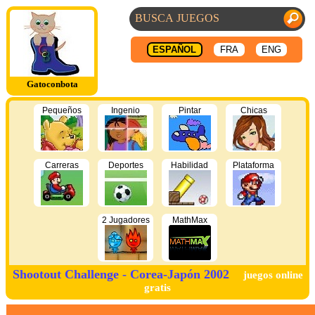
ESPAÑOL
FRA
ENG
Gatoconbota
Pequeños
Ingenio
Pintar
Chicas
Carreras
Deportes
Habilidad
Plataforma
2 Jugadores
MathMax
Shootout Challenge - Corea-Japón 2002
juegos online
gratis