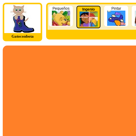
Pequeños
Pintar
Ingenio
Gatoconbota