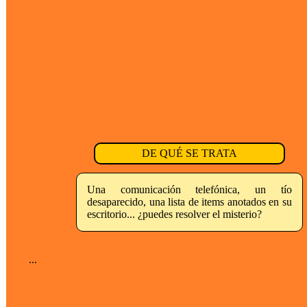
DE QUÉ SE TRATA
Una comunicación telefónica, un tío
desaparecido, una lista de items anotados en su
escritorio... ¿puedes resolver el misterio?
...