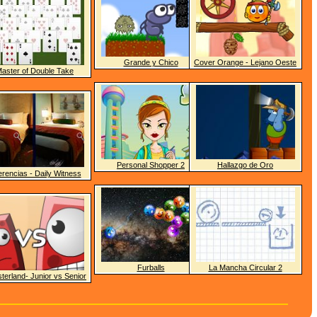
Grande y Chico
Cover Orange - Lejano Oeste
aster of Double Take
Personal Shopper 2
Hallazgo de Oro
erencias - Daily Witness
Furballs
La Mancha Circular 2
terland- Junior vs Senior