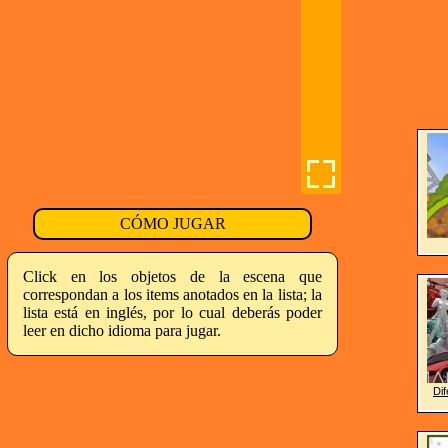
CÓMO JUGAR
Click en los objetos de la escena que
correspondan a los items anotados en la lista; la
lista está en inglés, por lo cual deberás poder
leer en dicho idioma para jugar.
Di