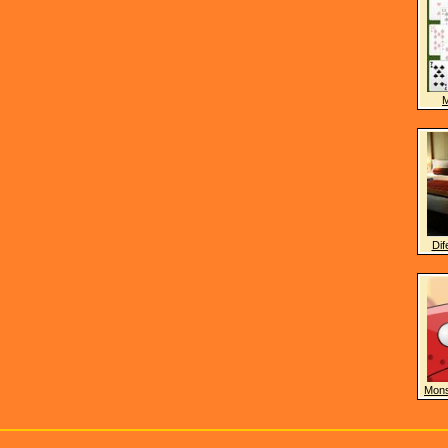
M
Dif
Mons