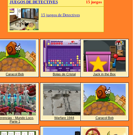
JUEGOS DE DETECTIVES
15 juegos
15 juegos de Detectives
Caracol Bob
Bolas de Cristal
Jack in the Box
ferencias - Mundo Loco,
Warfare 1944
Caracol Bob
Parte 1