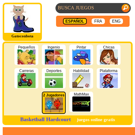
ESPAÑOL
FRA
ENG
Gatoconbota
Pequeños
Ingenio
Pintar
Chicas
Carreras
Deportes
Habilidad
Plataforma
MathMax
2 Jugadores
Basketball Hardcourt
juegos online gratis