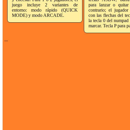
juego incluye 2 variantes de
para lanzar o quitar
entorno: modo rápido (QUICK
contrario; el jugado
MODE) y modo ARCADE.
con las flechas del tec
la tecla 0 del numpad 
marcar. Tecla P para p
...