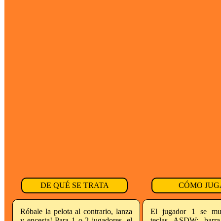
DE QUÉ SE TRATA
CÓMO JUG
Róbale la pelota al contrario, lanza
El jugador 1 se mu
y encesta! Para 1 o 2 jugadores, el
teclas ASDW; barra