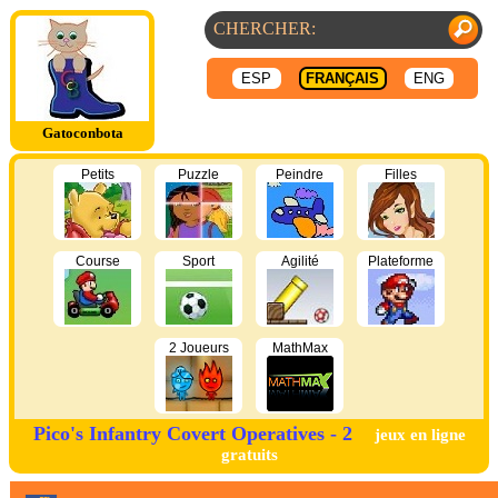
ESP
FRANÇAIS
ENG
Gatoconbota
Petits
Puzzle
Peindre
Filles
Course
Sport
Agilité
Plateforme
2 Joueurs
MathMax
Pico's Infantry Covert Operatives - 2
jeux en ligne
gratuits