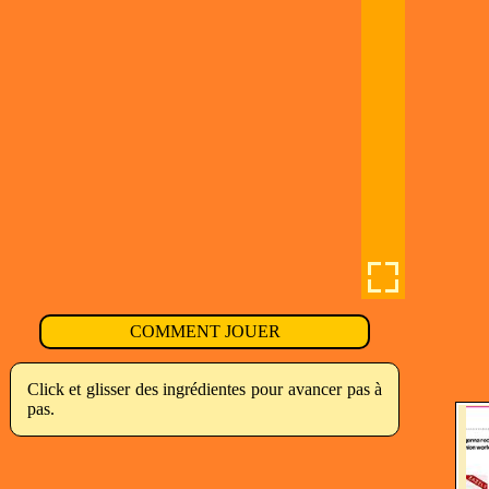
COMMENT JOUER
Click et glisser des ingrédientes pour avancer pas à
pas.