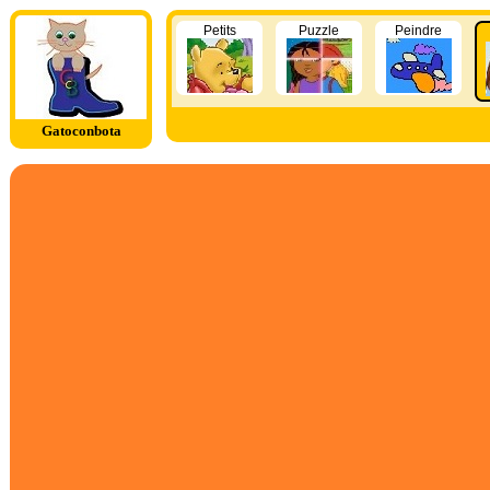
Petits
Puzzle
Peindre
Gatoconbota