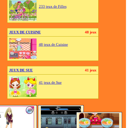
233 jeux de Filles
JEUX DE CUISINE
48 jeux
48 jeux de Cuisine
JEUX DE SUE
41 jeux
41 jeux de Sue