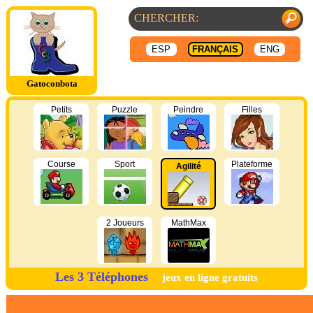
ESP
FRANÇAIS
ENG
Gatoconbota
Petits
Puzzle
Peindre
Filles
Course
Sport
Plateforme
Agilité
2 Joueurs
MathMax
Les 3 Téléphones
jeux en ligne gratuits