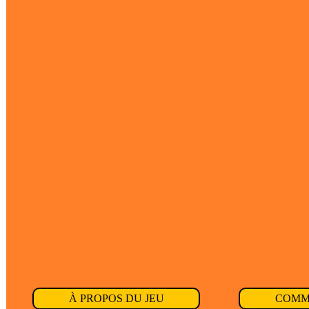
À PROPOS DU JEU
COMM