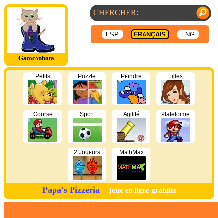
ESP
FRANÇAIS
ENG
Gatoconbota
Petits
Puzzle
Peindre
Filles
Course
Sport
Agilité
Plateforme
2 Joueurs
MathMax
Papa's Pizzeria
jeux en ligne gratuits