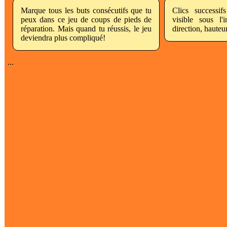
Marque tous les buts consécutifs que tu
Clics successif
peux dans ce jeu de coups de pieds de
visible sous l'i
réparation. Mais quand tu réussis, le jeu
direction, hauteur,
deviendra plus compliqué!
...