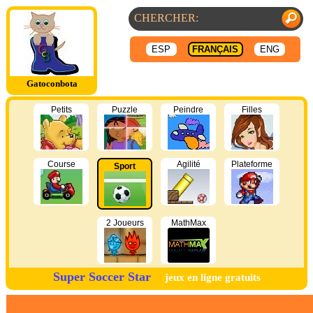
ESP
FRANÇAIS
ENG
Gatoconbota
Petits
Puzzle
Peindre
Filles
Course
Agilité
Plateforme
Sport
2 Joueurs
MathMax
Super Soccer Star
jeux en ligne gratuits