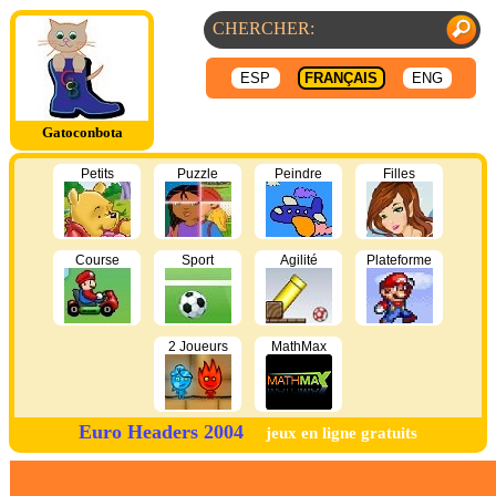
ESP
FRANÇAIS
ENG
Gatoconbota
Petits
Puzzle
Peindre
Filles
Course
Sport
Agilité
Plateforme
2 Joueurs
MathMax
Euro Headers 2004
jeux en ligne gratuits