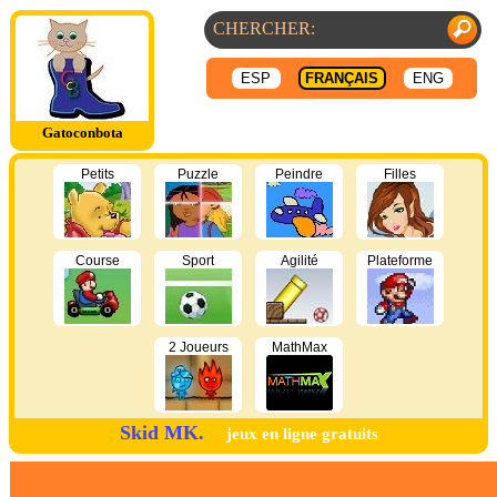
ESP
FRANÇAIS
ENG
Gatoconbota
Petits
Puzzle
Peindre
Filles
Course
Sport
Agilité
Plateforme
2 Joueurs
MathMax
Skid MK.
jeux en ligne gratuits