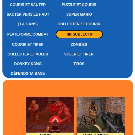
COURIR ET SAUTER
PUZZLE ET COURIR
SAUTER VERS LE HAUT
SUPER MARIO
(3 À 6 ANS)
COLLECTER ET COURIR
PLATEFORME COMBAT
TIR SUBJECTIF
COURIR ET TIRER
ZOMBIES
COLLECTER ET VOLER
VOLER ET TIRER
DONKEY KONG
TIROS
DÉFENDS TA BASE