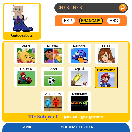
ESP
FRANÇAIS
ENG
Gatoconbota
Petits
Puzzle
Peindre
Filles
Course
Sport
Agilité
Plateforme
2 Joueurs
MathMax
Tir Subjectif
jeux en ligne gratuits
SONIC
COURIR ET ÉVITER