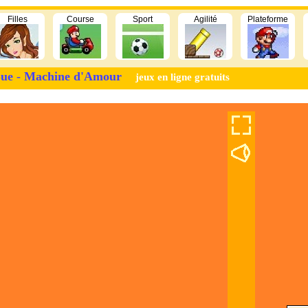
Filles
Course
Sport
Agilité
Plateforme
ue - Machine d'Amour
jeux en ligne gratuits