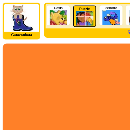
Petits
Peindre
Puzzle
S
Gatoconbota