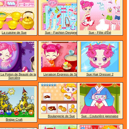
La cuisine de Sue
Sue - Fashion Designer
Sue - Fête d'Été
 La Potion de Beauté de la
Livraison Express de Sue
Sue Hair Dresser 2
Sorcière
Boulangerie de Sue
Sue - Couturière japonaise
Bridge Craft