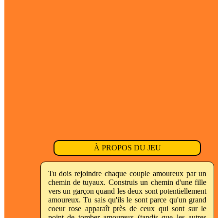
À PROPOS DU JEU
Tu dois rejoindre chaque couple amoureux par un
chemin de tuyaux. Construis un chemin d'une fille
vers un garçon quand les deux sont potentiellement
amoureux. Tu sais qu'ils le sont parce qu'un grand
coeur rose apparaît près de ceux qui sont sur le
point de tomber amoureux (tandis que les autres