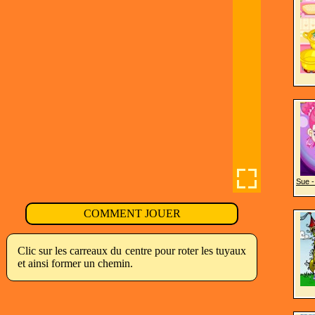
Sue -
COMMENT JOUER
Clic sur les carreaux du centre pour roter les tuyaux
et ainsi former un chemin.