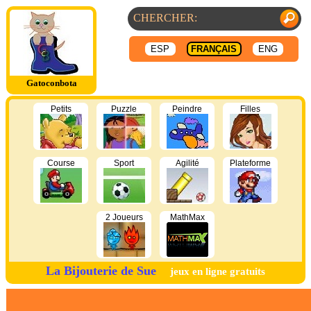
ESP
FRANÇAIS
ENG
Gatoconbota
Petits
Puzzle
Peindre
Filles
Course
Sport
Agilité
Plateforme
2 Joueurs
MathMax
La Bijouterie de Sue
jeux en ligne gratuits