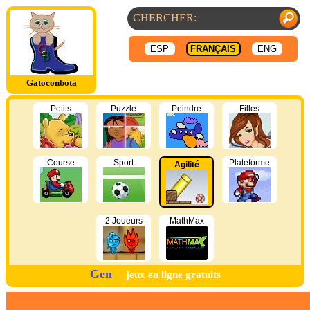
ESP
FRANÇAIS
ENG
Gatoconbota
Petits
Puzzle
Peindre
Filles
Course
Sport
Plateforme
Agilité
2 Joueurs
MathMax
Gen
jeux en ligne gratuits