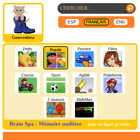
ESP
FRANÇAIS
ENG
Gatoconbota
Petits
Peindre
Filles
Puzzle
Course
Sport
Agilité
Plateforme
2 Joueurs
MathMax
Brain Spa - Mémoire auditive
jeux en ligne gratuits