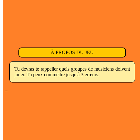
À PROPOS DU JEU
Tu devras te rappeller quels groupes de musiciens doivent
jouer. Tu peux commettre jusqu'à 3 erreurs.
...