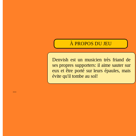
À PROPOS DU JEU
Denvish est un musicien très friand de
ses propres supporters: il aime sauter sur
eux et être porté sur leurs épaules, mais
évite qu'il tombe au sol!
...