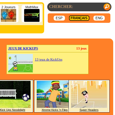
2 Joueurs
MathMax
ESP
FRANÇAIS
ENG
JEUX DE KICKUPS
13 jeux
13 jeux de KickUps
Kick Ups Neodelight
Xtreme Kicks 'n Flips
Super Headers