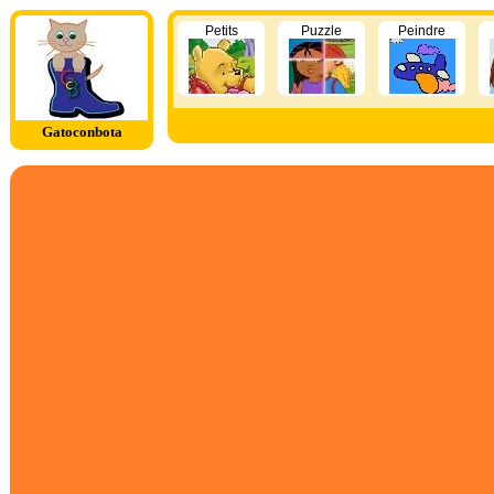
Petits
Puzzle
Peindre
Gatoconbota