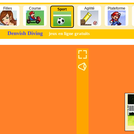
Filles
Course
Agilité
Plateforme
Sport
Denvish Diving
jeux en ligne gratuits