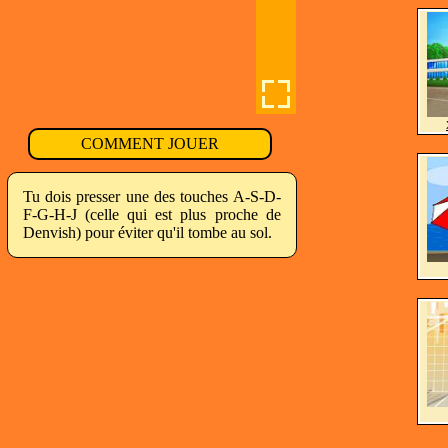
COMMENT JOUER
Tu dois presser une des touches A-S-D-
F-G-H-J (celle qui est plus proche de
Denvish) pour éviter qu'il tombe au sol.