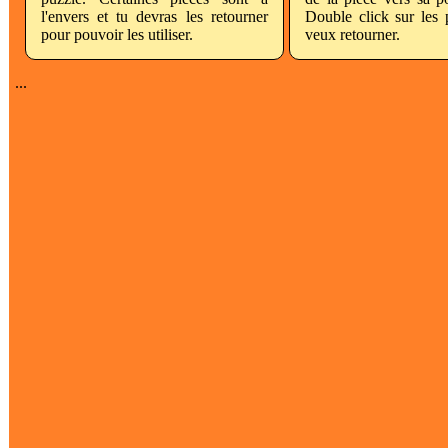
l'envers et tu devras les retourner
Double click sur les 
pour pouvoir les utiliser.
veux retourner.
...