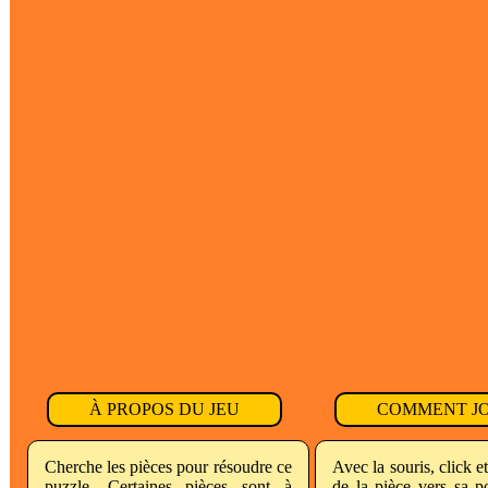
À PROPOS DU JEU
COMMENT J
Cherche les pièces pour résoudre ce
Avec la souris, click 
puzzle. Certaines pièces sont à
de la pièce vers sa po