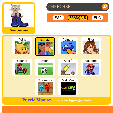
ESP
FRANÇAIS
ENG
Gatoconbota
Petits
Peindre
Filles
Puzzle
Course
Sport
Agilité
Plateforme
2 Joueurs
MathMax
Puzzle Maniax
jeux en ligne gratuits