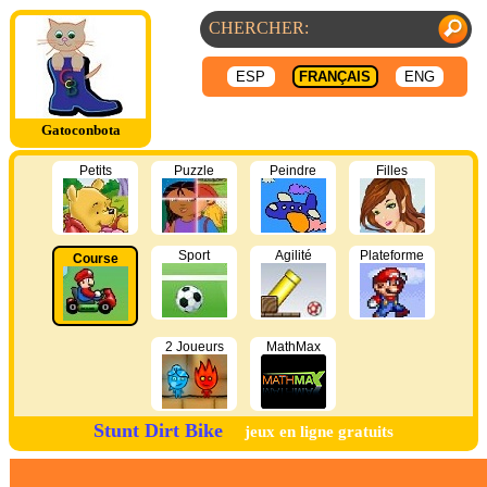
ESP
FRANÇAIS
ENG
Gatoconbota
Petits
Puzzle
Peindre
Filles
Sport
Agilité
Plateforme
Course
2 Joueurs
MathMax
Stunt Dirt Bike
jeux en ligne gratuits