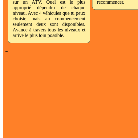
sur un ATV. Quel est le plus
recommencer.
approprié dépendra de chaque
niveau. Avec 4 véhicules que tu peux
choisir, mais au commencement
seulement deux sont disponibles.
Avance à travers tous les niveaux et
arrive le plus loin possible.
...