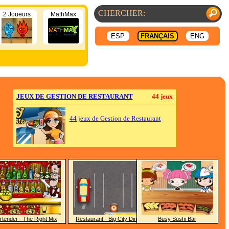
2 Joueurs
MathMax
ESP
FRANÇAIS
ENG
JEUX DE GESTION DE RESTAURANT
44 jeux
44 jeux de Gestion de Restaurant
rtender - The Right Mix
Restaurant - Big City Diner
Busy Sushi Bar