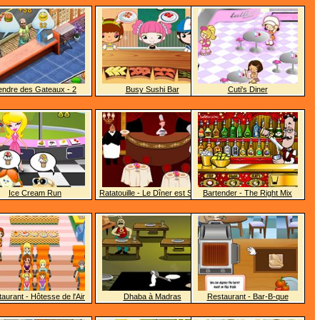
endre des Gateaux - 2
Busy Sushi Bar
Cuti's Diner
Ice Cream Run
Ratatouille - Le Dîner est Servi
Bartender - The Right Mix
aurant - Hôtesse de l'Air
Dhaba à Madras
Restaurant - Bar-B-que