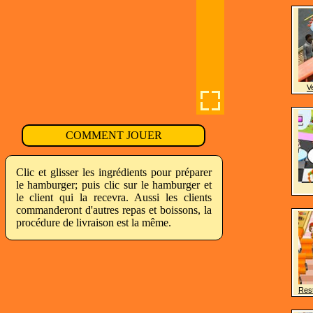
V
COMMENT JOUER
Clic et glisser les ingrédients pour préparer
le hamburger; puis clic sur le hamburger et
le client qui la recevra. Aussi les clients
commanderont d'autres repas et boissons, la
procédure de livraison est la même.
Rest