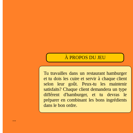
À PROPOS DU JEU
Tu travailles dans un restaurant hamburger
et tu dois les cuire et servir à chaque client
selon leur goût. Peux-tu les maintenir
satisfaits? Chaque client demandera un type
différent d'hamburger, et tu devras le
préparer en combinant les bons ingrédients
dans le bon ordre.
...