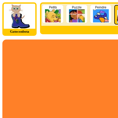
Petits
Puzzle
Peindre
Gatoconbota