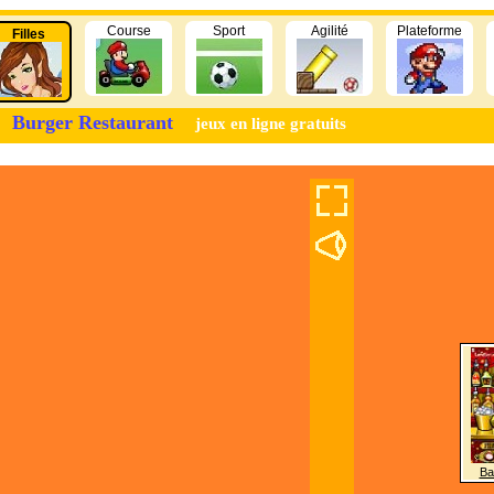
Course
Sport
Agilité
Plateforme
Filles
Burger Restaurant
jeux en ligne gratuits
Ba