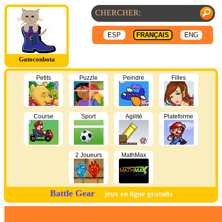
ESP
FRANÇAIS
ENG
Gatoconbota
Petits
Puzzle
Peindre
Filles
Course
Sport
Agilité
Plateforme
2 Joueurs
MathMax
Battle Gear
jeux en ligne gratuits