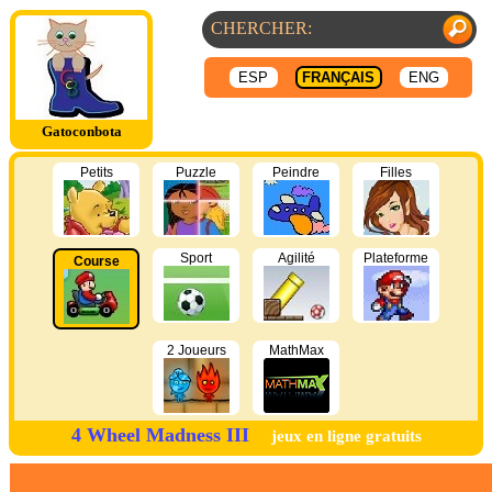
ESP
FRANÇAIS
ENG
Gatoconbota
Petits
Puzzle
Peindre
Filles
Sport
Agilité
Plateforme
Course
2 Joueurs
MathMax
4 Wheel Madness III
jeux en ligne gratuits